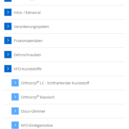
Intra- / Extraoral
Verankerungssystem
Praxismaterialien
Dehnschrauben
KFO-Kunststoffe
®
Orthocryl
LC - lichthärtender Kunststoff
®
Orthocryl
klassisch
Disco-Glimmer
KFO-Einlegemotive