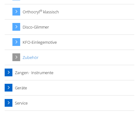
®
Orthocryl
klassisch
Disco-Glimmer
KFO-Einlegemotive
Zubehör
Zangen · Instrumente
Geräte
Service