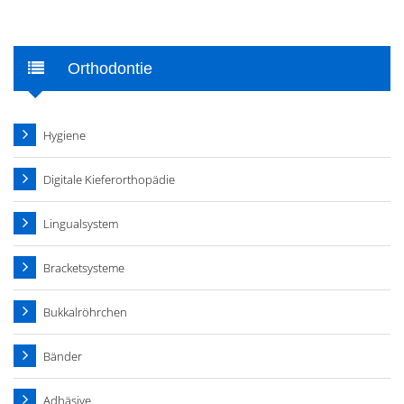
Orthodontie
Hygiene
Digitale Kieferorthopädie
Lingualsystem
Bracketsysteme
Bukkalröhrchen
Bänder
Adhäsive