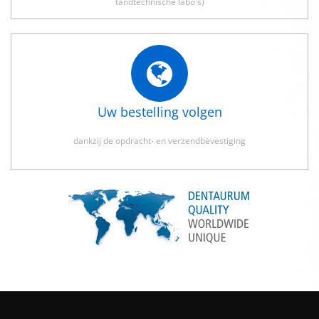
tandtechnische labo's)
Uw bestelling volgen
dankzij de opdracht- en verzendbevestiging