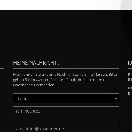
MEINE NACHRICHT...
K
Hier können Sie uns eine Nachricht zukommen lassen. Bitte
Ph
geben Sie im zweiten Feld ihre Emailadresse ein um die
E-
Nachricht zu versenden.
D
Br