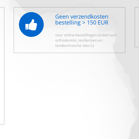
Geen verzendkosten
bestelling > 150 EUR
voor online-bestellingen (enkel voor
orthodontist, tandartsen en
tandtechnische labo's)
g