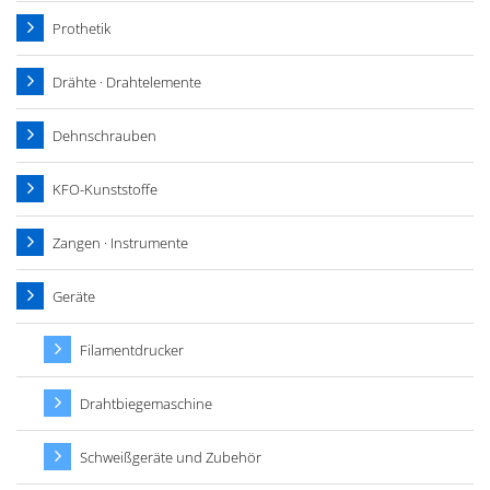
Prothetik
Drähte · Drahtelemente
Dehnschrauben
KFO-Kunststoffe
Zangen · Instrumente
Geräte
Filamentdrucker
Drahtbiegemaschine
Schweißgeräte und Zubehör