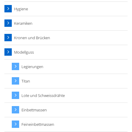
Hygiene
Keramiken
Kronen und Brücken
Modellguss
Legierungen
Titan
Lote und Schweissdrähte
Einbettmassen
Feineinbettmassen