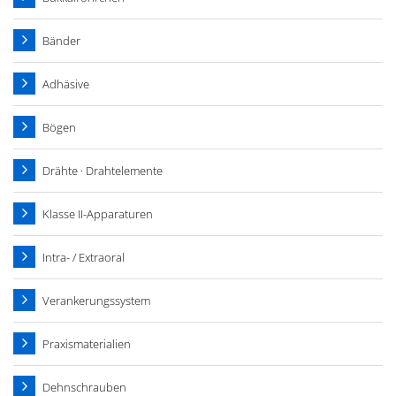
Bänder
Adhäsive
Bögen
Drähte · Drahtelemente
Klasse II-Apparaturen
Intra- / Extraoral
Verankerungssystem
Praxismaterialien
Dehnschrauben