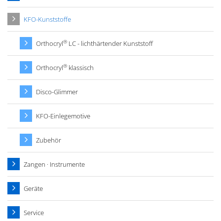
KFO-Kunststoffe
®
Orthocryl
LC - lichthärtender Kunststoff
®
Orthocryl
klassisch
Disco-Glimmer
KFO-Einlegemotive
Zubehör
Zangen · Instrumente
Geräte
Service