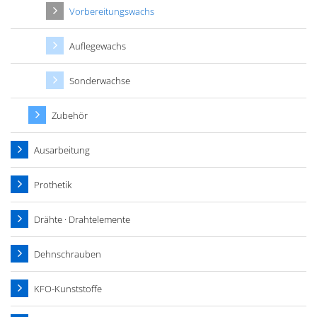
Vorbereitungswachs
Auflegewachs
Sonderwachse
Zubehör
Ausarbeitung
Prothetik
Drähte · Drahtelemente
Dehnschrauben
KFO-Kunststoffe