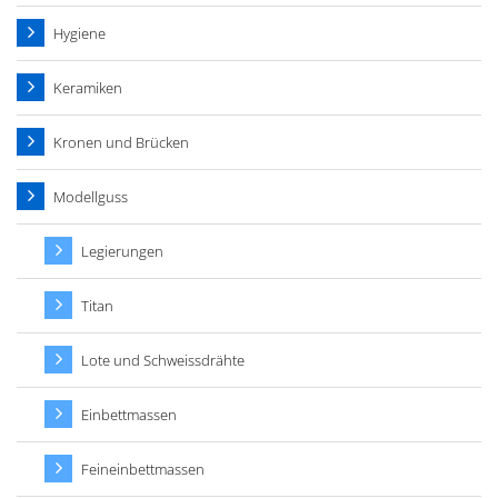
Hygiene
Keramiken
Kronen und Brücken
Modellguss
Legierungen
Titan
Lote und Schweissdrähte
Einbettmassen
Feineinbettmassen