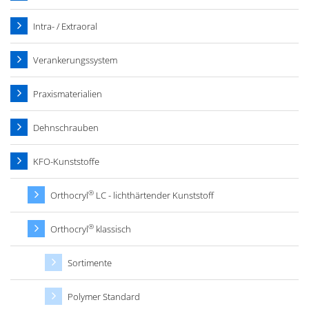
Intra- / Extraoral
Verankerungssystem
Praxismaterialien
Dehnschrauben
KFO-Kunststoffe
®
Orthocryl
LC - lichthärtender Kunststoff
®
Orthocryl
klassisch
Sortimente
Polymer Standard