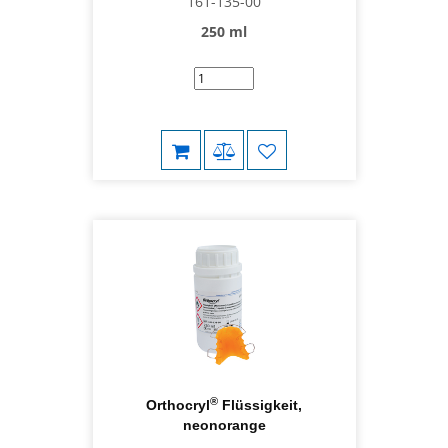
161-135-00
250 ml
®
Orthocryl
Flüssigkeit,
neonorange